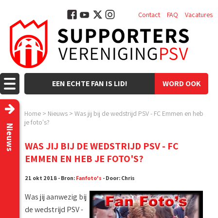
Contact
FAQ
Vacatures
EEN ECHTE FAN IS LID!
WORD OOK
LID!
Home
>
Nieuws
>
Was jij bij de wedstrijd PSV - FC Emmen en heb
je foto's?
Nieuws
WAS JIJ BIJ DE WEDSTRIJD PSV - FC
EMMEN EN HEB JE FOTO'S?
21 okt 2018 - Bron:
Fanfoto's
- Door: Chris
Was jij aanwezig bij
de wedstrijd PSV -