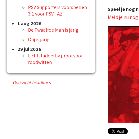
PSV Supporters voorspellen
Speel je nog 
3-1 voor PSV - AZ
Meld je nu nog
1 aug 2026
De Twaalfde Man is jarig
Olij is jarig
29 jul 2026
Lichtstadderby prooi voor
roodwitten
Overzicht headlines