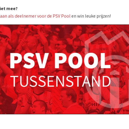
niet mee?
 aan als deelnemer voor de PSV Pool
en win leuke prijzen!