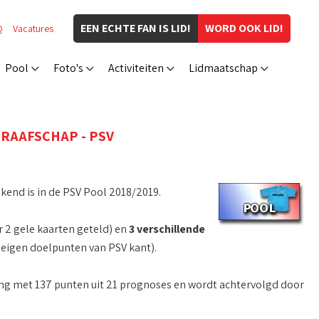
EEN ECHTE FAN IS LID!
WORD OOK LID!
Q
Vacatures
Pool
Foto's
Activiteiten
Lidmaatschap
GRAAFSCHAP - PSV
kend is in de PSV Pool 2018/2019.
 2 gele kaarten geteld) en
3 verschillende
 eigen doelpunten van PSV kant).
ing met 137 punten uit 21 prognoses en wordt achtervolgd door