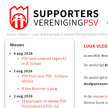
Home
>
Nieuws
>
Luuk Vloet koploper in nieuwe PSV Pool-stand na De G
Nieuws
LUUK VLOE
4 aug 2026
11 nov 2018 - Bron
PSV hard onderuit tegen AZ
in JC Schaal
De wedstrijd
D
3 aug 2026
PSV Pool voor PSV - Fortuna
De wedstrijd e
Sittard
doelpuntenm
R Van Bommel is jarig
2 aug 2026
In de
nieuwe s
19 koplopers in nieuwe PSV
Dennis Donk me
Pool-stand na PSV - AZ