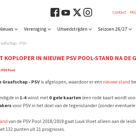
Contact
FA
Nieuws
Vereniging
Uitwedstrijden
Seizoen 26/27
raafschap - PSV
T KOPLOPER IN NIEUWE PSV POOL-STAND NA DE 
:
PSV Pool
e Graafschap - PSV
is afgelopen, waardoor er een
nieuwe stand
be
indigde in
1-4
winst met
0 gele kaarten
(een rode kaart wordt voor
akers
voor PSV in het doel van de tegenstander (zonder eventuele
tand
van de PSV Pool 2018/2019 gaat Luuk Vloet alleen aan de leid
t 132 punten uit 21 prognoses.