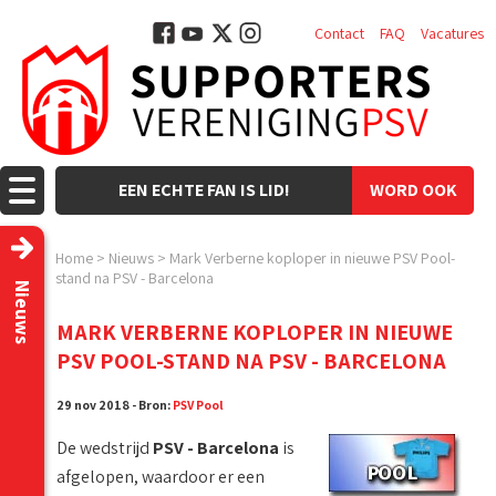
Contact
FAQ
Vacatures
EEN ECHTE FAN IS LID!
WORD OOK
LID!
Home
>
Nieuws
>
Mark Verberne koploper in nieuwe PSV Pool-
stand na PSV - Barcelona
Nieuws
MARK VERBERNE KOPLOPER IN NIEUWE
PSV POOL-STAND NA PSV - BARCELONA
29 nov 2018 - Bron:
PSV Pool
De wedstrijd
PSV - Barcelona
is
afgelopen, waardoor er een