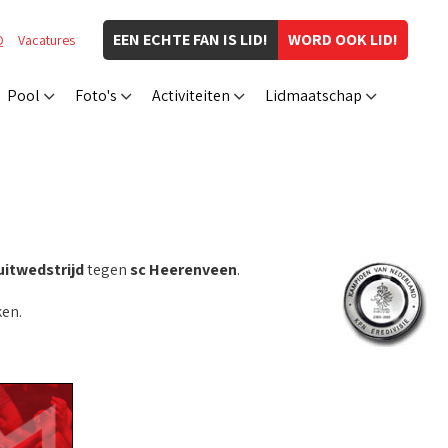
EEN ECHTE FAN IS LID!
WORD OOK LID!
Q
Vacatures
Pool
Foto's
Activiteiten
Lidmaatschap
uitwedstrijd
tegen
sc Heerenveen
.
en.