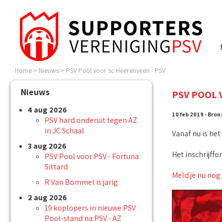
Home
>
Nieuws
>
PSV Pool voor sc Heerenveen - PSV
Nieuws
PSV POOL 
4 aug 2026
10 feb 2019 - Bron
PSV hard onderuit tegen AZ
in JC Schaal
Vanaf nu is he
3 aug 2026
Het inschrijffo
PSV Pool voor PSV - Fortuna
Sittard
Meld je nu nog
R Van Bommel is jarig
2 aug 2026
19 koplopers in nieuwe PSV
Pool-stand na PSV - AZ