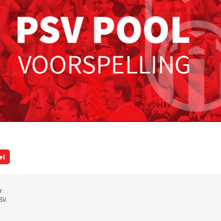
el
r
SV.