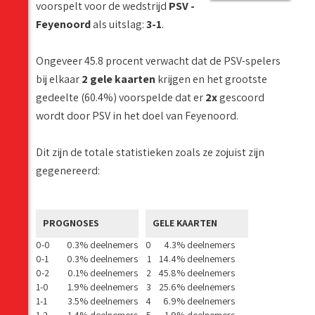
voorspelt voor de wedstrijd
PSV -
Feyenoord
als uitslag:
3-1
.
Ongeveer 45.8 procent verwacht dat de PSV-spelers
bij elkaar
2 gele kaarten
krijgen en het grootste
gedeelte (60.4%) voorspelde dat er
2x
gescoord
wordt door PSV in het doel van Feyenoord.
Dit zijn de totale statistieken zoals ze zojuist zijn
gegenereerd:
PROGNOSES
GELE KAARTEN
0-0
0.3% deelnemers
0
4.3% deelnemers
0-1
0.3% deelnemers
1
14.4% deelnemers
0-2
0.1% deelnemers
2
45.8% deelnemers
1-0
1.9% deelnemers
3
25.6% deelnemers
1-1
3.5% deelnemers
4
6.9% deelnemers