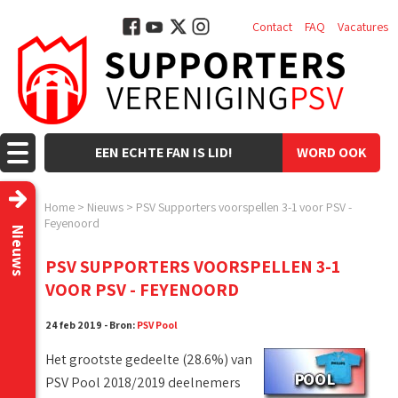
Contact
FAQ
Vacatures
EEN ECHTE FAN IS LID!
WORD OOK
LID!
Home
>
Nieuws
>
PSV Supporters voorspellen 3-1 voor PSV -
Feyenoord
Nieuws
PSV SUPPORTERS VOORSPELLEN 3-1
VOOR PSV - FEYENOORD
24 feb 2019 - Bron:
PSV Pool
Het grootste gedeelte (28.6%) van
PSV Pool 2018/2019 deelnemers