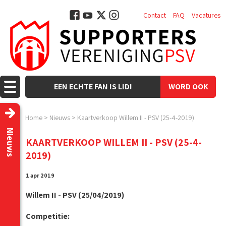
Contact
FAQ
Vacatures
EEN ECHTE FAN IS LID!
WORD OOK
LID!
Home
>
Nieuws
>
Kaartverkoop Willem II - PSV (25-4-2019)
Nieuws
KAARTVERKOOP WILLEM II - PSV (25-4-
2019)
1 apr 2019
Willem II - PSV (25/04/2019)
Competitie: