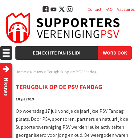
Contact
FAQ
Vacatures
EEN ECHTE FAN IS LID!
WORD OOK
LID!
Home
>
Nieuws
>
Terugblik op de PSV Fandag
Nieuws
TERUGBLIK OP DE PSV FANDAG
18 jul 2019
Op woensdag 17 juli vond je de jaarlijkse PSV Fandag
plaats. Door PSV, sponsoren, partners en natuurlijk de
Supportersvereniging PSV werden leuke activiteiten
georganiseerd voor jong en oud. De weergoden waren