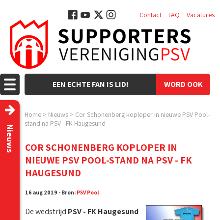
Contact
FAQ
Vacatures
EEN ECHTE FAN IS LID!
WORD OOK
LID!
Home
>
Nieuws
>
Cor Schonenberg koploper in nieuwe PSV Pool-
stand na PSV - FK Haugesund
Nieuws
COR SCHONENBERG KOPLOPER IN
NIEUWE PSV POOL-STAND NA PSV - FK
HAUGESUND
16 aug 2019 - Bron:
PSV Pool
De wedstrijd
PSV - FK Haugesund