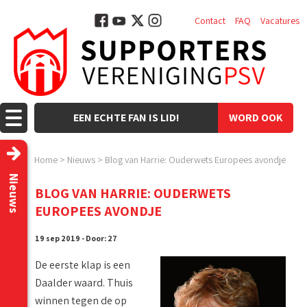
Contact
FAQ
Vacatures
EEN ECHTE FAN IS LID!
WORD OOK
LID!
Home
>
Nieuws
>
Blog van Harrie: Ouderwets Europees avondje
Nieuws
BLOG VAN HARRIE: OUDERWETS
EUROPEES AVONDJE
19 sep 2019 - Door: 27
De eerste klap is een
Daalder waard. Thuis
winnen tegen de op