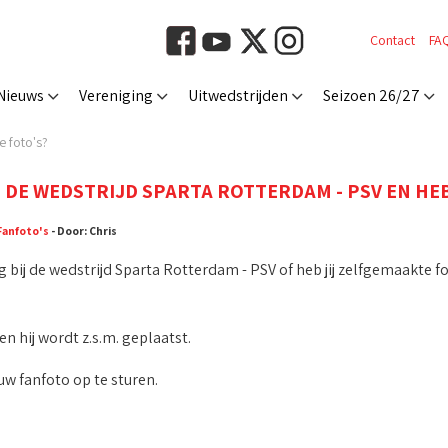
Contact
FA
Nieuws
Vereniging
Uitwedstrijden
Seizoen 26/27
e foto's?
J DE WEDSTRIJD SPARTA ROTTERDAM - PSV EN HEB
Fanfoto's
- Door: Chris
g bij de wedstrijd Sparta Rotterdam - PSV of heb jij zelfgemaakte f
n hij wordt z.s.m. geplaatst.
w fanfoto op te sturen.