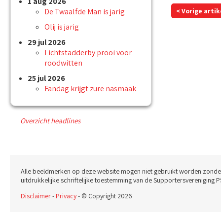
1 aug 2026
De Twaalfde Man is jarig
< Vorige artik
Olij is jarig
29 jul 2026
Lichtstadderby prooi voor
roodwitten
25 jul 2026
Fandag krijgt zure nasmaak
Overzicht headlines
Alle beeldmerken op deze website mogen niet gebruikt worden zonde
uitdrukkelijke schriftelijke toestemming van de Supportersvereniging P
Disclaimer
-
Privacy
- © Copyright 2026