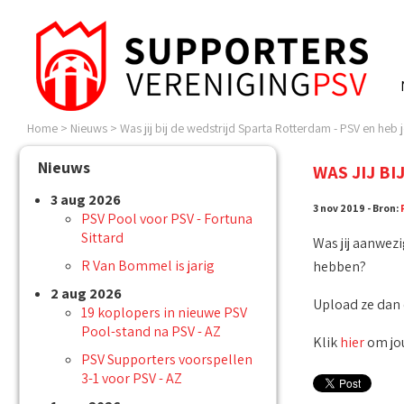
Home
>
Nieuws
>
Was jij bij de wedstrijd Sparta Rotterdam - PSV en heb j
Nieuws
WAS JIJ BI
3 aug 2026
3 nov 2019 - Bron:
PSV Pool voor PSV - Fortuna
Sittard
Was jij aanwezi
R Van Bommel is jarig
hebben?
2 aug 2026
Upload ze dan e
19 koplopers in nieuwe PSV
Pool-stand na PSV - AZ
Klik
hier
om jou
PSV Supporters voorspellen
3-1 voor PSV - AZ