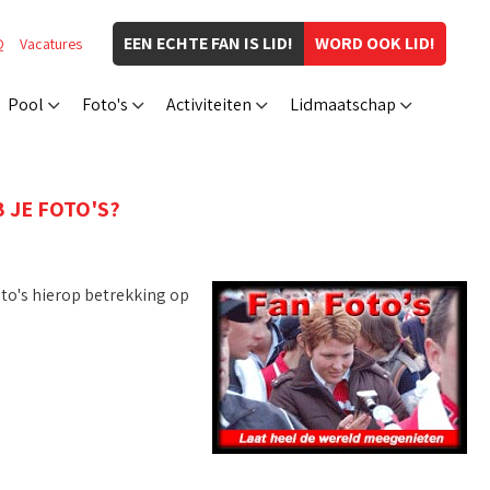
EEN ECHTE FAN IS LID!
WORD OOK LID!
Q
Vacatures
Pool
Foto's
Activiteiten
Lidmaatschap
 JE FOTO'S?
oto's hierop betrekking op