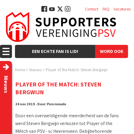
Contact
FAQ
Vacatures
EEN ECHTE FAN IS LID!
WORD OOK
LID!
Home
>
Nieuws
>
Player of the Match: Steven Bergwijn
Nieuws
PLAYER OF THE MATCH: STEVEN
BERGWIJN
24 nov 2019 - Door: Pensionado
Door een overweldigende meerderheid van de fans
werd Steven Bergwijn verkozen tot Player of the
MAtch van PSV - sc Heerenveen. Debijbehorende