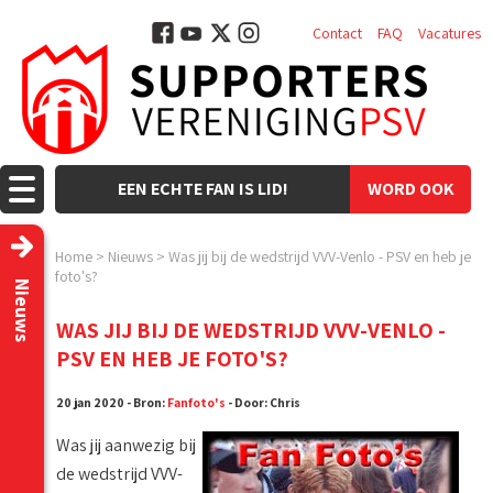
Contact
FAQ
Vacatures
EEN ECHTE FAN IS LID!
WORD OOK
LID!
Home
>
Nieuws
>
Was jij bij de wedstrijd VVV-Venlo - PSV en heb je
foto's?
Nieuws
WAS JIJ BIJ DE WEDSTRIJD VVV-VENLO -
PSV EN HEB JE FOTO'S?
20 jan 2020 - Bron:
Fanfoto's
- Door: Chris
Was jij aanwezig bij
de wedstrijd VVV-