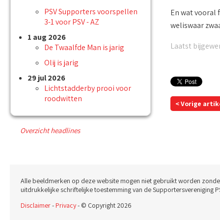
PSV Supporters voorspellen
En wat vooral f
3-1 voor PSV - AZ
weliswaar zwa
1 aug 2026
Laatst bijgewer
De Twaalfde Man is jarig
Olij is jarig
29 jul 2026
Lichtstadderby prooi voor
roodwitten
< Vorige artik
Overzicht headlines
Alle beeldmerken op deze website mogen niet gebruikt worden zonde
uitdrukkelijke schriftelijke toestemming van de Supportersvereniging P
Disclaimer
-
Privacy
- © Copyright 2026