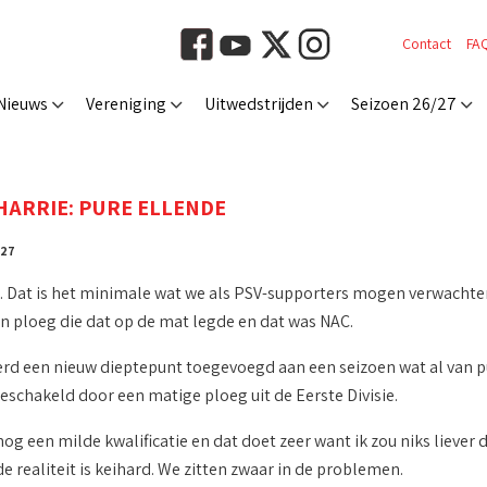
Contact
FA
Nieuws
Vereniging
Uitwedstrijden
Seizoen 26/27
HARRIE: PURE ELLENDE
 27
jd. Dat is het minimale wat we als PSV-supporters mogen verwachte
n ploeg die dat op de mat legde en dat was NAC.
d een nieuw dieptepunt toegevoegd aan een seizoen wat al van pu
schakeld door een matige ploeg uit de Eerste Divisie.
og een milde kwalificatie en dat doet zeer want ik zou niks liever d
 realiteit is keihard. We zitten zwaar in de problemen.