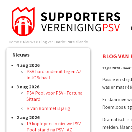
Home
>
Nieuws
>
Blog van Harrie: Pure ellende
Nieuws
BLOG VAN 
4 aug 2026
23 jan 2020 - Door:
PSV hard onderuit tegen AZ
in JC Schaal
Passie en stri
3 aug 2026
was er maar éé
PSV Pool voor PSV - Fortuna
Sittard
En daarmee wer
Roemloos uitge
R Van Bommel is jarig
2 aug 2026
Dramatisch is n
19 koplopers in nieuwe PSV
melden. Maar de
Pool-stand na PSV - AZ