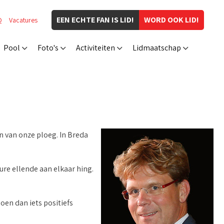
EEN ECHTE FAN IS LID!
WORD OOK LID!
Q
Vacatures
Pool
Foto's
Activiteiten
Lidmaatschap
n van onze ploeg. In Breda
re ellende aan elkaar hing.
oen dan iets positiefs