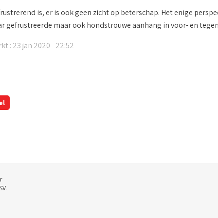
rustrerend is, er is ook geen zicht op beterschap. Het enige perspe
ar gefrustreerde maar ook hondstrouwe aanhang in voor- en tege
kt : 23 jan 2020 - 22:52
el
r
SV.