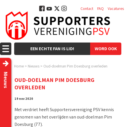
Contact
FAQ
Vacatures
EEN ECHTE FAN IS LID!
WORD OOK
LID!
Home
>
Nieuws
>
Oud-doelman Pim Doesburg overleden
Nieuws
OUD-DOELMAN PIM DOESBURG
OVERLEDEN
19 nov 2020
Met verdriet heeft Supportersvereniging PSV kennis
genomen van het overlijden van oud-doelman Pim
Doesburg (77).