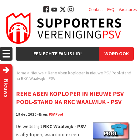
Contact
FAQ
Vacatures
EEN ECHTE FAN IS LID!
WORD OOK
LID!
Home
>
Nieuws
>
Rene Aben koploper in nieuwe PSV Pool-stand
na RKC Waalwijk - PSV
Nieuws
RENE ABEN KOPLOPER IN NIEUWE PSV
POOL-STAND NA RKC WAALWIJK - PSV
19 dec 2020 - Bron:
PSV Pool
De wedstrijd
RKC Waalwijk - PSV
is afgelopen, waardoor er een