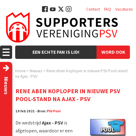
Contact
FAQ
Vacatures
EEN ECHTE FAN IS LID!
WORD OOK
LID!
Home
>
Nieuws
>
Rene Aben koploper in nieuwe PSV Pool-stand
na Ajax - PSV
Nieuws
RENE ABEN KOPLOPER IN NIEUWE PSV
POOL-STAND NA AJAX - PSV
10 feb 2021 - Bron:
PSV Pool
De wedstrijd
Ajax - PSV
is
afgelopen, waardoor er een