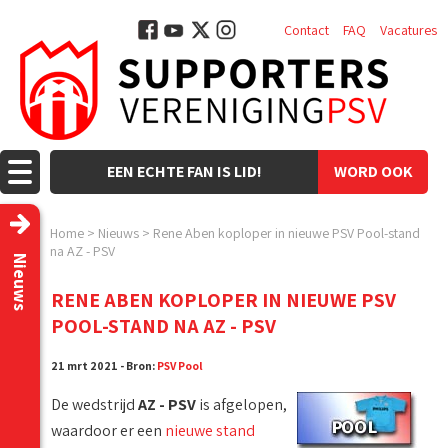
Contact
FAQ
Vacatures
EEN ECHTE FAN IS LID!
WORD OOK
LID!
Home
>
Nieuws
>
Rene Aben koploper in nieuwe PSV Pool-stand
na AZ - PSV
Nieuws
RENE ABEN KOPLOPER IN NIEUWE PSV
POOL-STAND NA AZ - PSV
21 mrt 2021 - Bron:
PSV Pool
De wedstrijd
AZ - PSV
is afgelopen,
waardoor er een
nieuwe stand