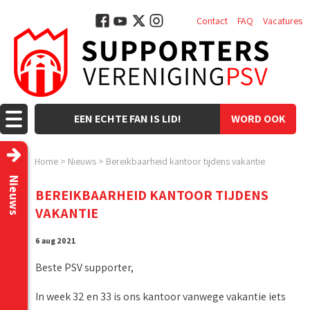
Contact
FAQ
Vacatures
EEN ECHTE FAN IS LID!
WORD OOK
LID!
Home
>
Nieuws
>
Bereikbaarheid kantoor tijdens vakantie
Nieuws
BEREIKBAARHEID KANTOOR TIJDENS
VAKANTIE
6 aug 2021
Beste PSV supporter,
In week 32 en 33 is ons kantoor vanwege vakantie iets