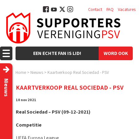
Contact
FAQ
Vacatures
EEN ECHTE FAN IS LID!
WORD OOK
LID!
Home
>
Nieuws
>
Kaartverkoop Real Sociedad - PSV
Nieuws
KAARTVERKOOP REAL SOCIEDAD - PSV
10 nov 2021
Real Sociedad – PSV (09-12-2021)
Competitie
UEFA Europa League