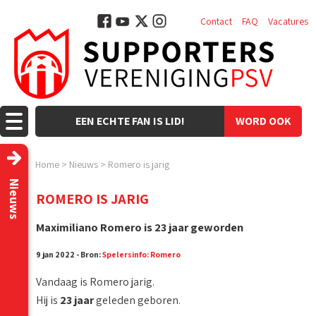
Contact
FAQ
Vacatures
EEN ECHTE FAN IS LID!
WORD OOK
LID!
Home
>
Nieuws
>
Romero is jarig
Nieuws
ROMERO IS JARIG
Maximiliano Romero is 23 jaar geworden
9 jan 2022 - Bron:
Spelersinfo: Romero
Vandaag is Romero jarig.
Hij is
23 jaar
geleden geboren.