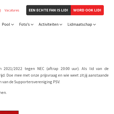
EEN ECHTE FAN IS LID!
WORD OOK LID!
Q
Vacatures
Pool
Foto's
Activiteiten
Lidmaatschap
n 2021/2022 tegen NEC (aftrap 20:00 uur). Als lid van de
jd. Doe mee met onze prijsvraag en wie weet zit jij aanstaande
en van de Supportersvereniging PSV.
men.