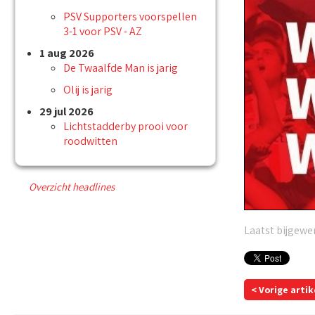
PSV Supporters voorspellen
3-1 voor PSV - AZ
1 aug 2026
De Twaalfde Man is jarig
Olij is jarig
29 jul 2026
Lichtstadderby prooi voor
roodwitten
Overzicht headlines
Laatst bijgewer
< Vorige artik