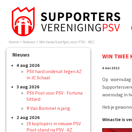
Home
>
Nieuws
>
Win twee kaartjes voor PSV - NEC
Nieuws
WIN TWEE 
4 aug 2026
6 mei 2022
PSV hard onderuit tegen AZ
in JC Schaal
Op woensdag 1
3 aug 2026
Supportersvere
PSV Pool voor PSV - Fortuna
woensdag in he
Sittard
Heb je gewonn
R Van Bommel is jarig
2 aug 2026
Winactie is ve
19 koplopers in nieuwe PSV
Pool-stand na PSV - AZ