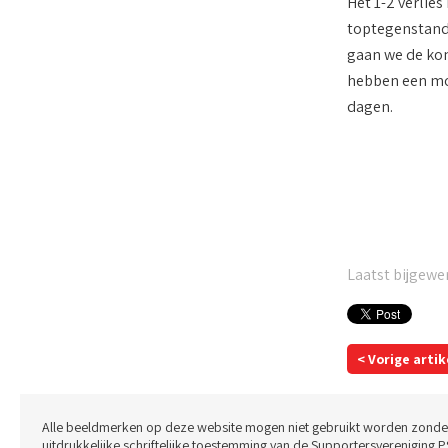
Het 1-2 verlie
toptegenstande
gaan we de kom
hebben een moo
dagen.
Laatst bijgewerk
< Vorige artik
Alle beeldmerken op deze website mogen niet gebruikt worden zonde
uitdrukkelijke schriftelijke toestemming van de Supportersvereniging P