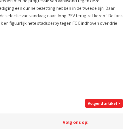
 tevreden met de progressie van vanavond tegen deze
ediging een dunne bezetting hebben in de tweede lijn. Daar
e selectie van vandaag naar Jong PSV terug zal keren." De fans
k en figuurlijk hete stadsderby tegen FC Eindhoven over drie
Volgend artikel >
Volg ons op: