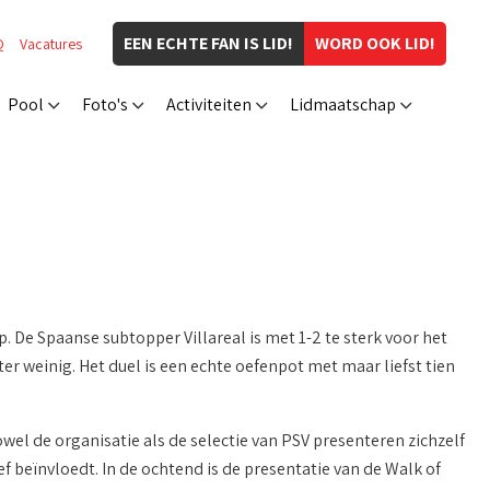
EEN ECHTE FAN IS LID!
WORD OOK LID!
Q
Vacatures
Pool
Foto's
Activiteiten
Lidmaatschap
p. De Spaanse subtopper Villareal is met 1-2 te sterk voor het
ter weinig. Het duel is een echte oefenpot met maar liefst tien
wel de organisatie als de selectie van PSV presenteren zichzelf
f beïnvloedt. In de ochtend is de presentatie van de Walk of