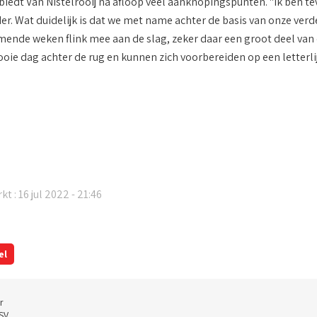
s biedt Van Nistelrooij na afloop veel aanknopingspunten. "Ik ben
r. Wat duidelijk is dat we met name achter de basis van onze verd
ende weken flink mee aan de slag, zeker daar een groot deel van d
ie dag achter de rug en kunnen zich voorbereiden op een letterlij
t : 16 jul 2022 - 21:46
el
r
SV.