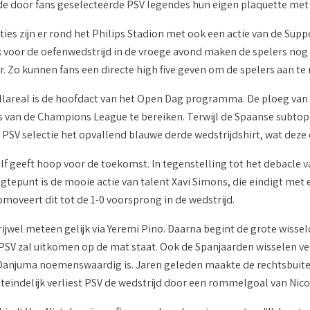
de door fans geselecteerde PSV legendes hun eigen plaquette met 
cties zijn er rond het Philips Stadion met ook een actie van de Su
k voor de oefenwedstrijd in de vroege avond maken de spelers nog
. Zo kunnen fans een directe high five geven om de spelers aan te
llareal is de hoofdact van het Open Dag programma. De ploeg van
s van de Champions League te bereiken. Terwijl de Spaanse subtoppe
 PSV selectie het opvallend blauwe derde wedstrijdshirt, wat deze
elf geeft hoop voor de toekomst. In tegenstelling tot het debacle 
gtepunt is de mooie actie van talent Xavi Simons, die eindigt met 
moveert dit tot de 1-0 voorsprong in de wedstrijd.
 vrijwel meteen gelijk via Yeremi Pino. Daarna begint de grote wis
 PSV zal uitkomen op de mat staat. Ook de Spanjaarden wisselen ve
Danjuma noemenswaardig is. Jaren geleden maakte de rechtsbuiten 
teindelijk verliest PSV de wedstrijd door een rommelgoal van Nico