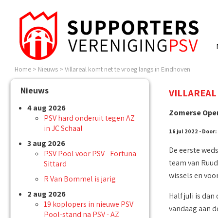
Home
>
Nieuws
>
Villareal komt net te vroeg langs in Eindhoven
Nieuws
VILLAREAL
4 aug 2026
Zomerse Open
PSV hard onderuit tegen AZ
in JC Schaal
16 jul 2022 - Door:
3 aug 2026
De eerste wedst
PSV Pool voor PSV - Fortuna
team van Ruud v
Sittard
wissels en voor
R Van Bommel is jarig
2 aug 2026
Half juli is d
19 koplopers in nieuwe PSV
vandaag aan de 
Pool-stand na PSV - AZ