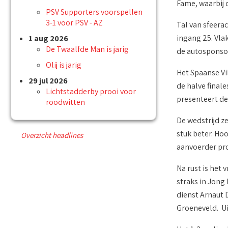
Fame, waarbij 
PSV Supporters voorspellen
3-1 voor PSV - AZ
Tal van sfeera
ingang 25. Vla
1 aug 2026
De Twaalfde Man is jarig
de autosponsor
Olij is jarig
Het Spaanse Vi
29 jul 2026
de halve finale
Lichtstadderby prooi voor
presenteert de
roodwitten
De wedstrijd z
stuk beter. Hoo
Overzicht headlines
aanvoerder pro
Na rust is het
straks in Jong
dienst Arnaut 
Groeneveld. Ui