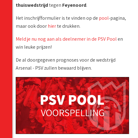
thuiswedstrijd
tegen
Feyenoord
.
Het inschrijfformulier is te vinden op de
pool
-pagina,
maar ook door
hier
te drukken.
Meld je nu nog aan als deelnemer in de PSV Pool
en
win leuke prijzen!
De al
doorgegeven
prognoses voor de wedstrijd
Arsenal - PSV zullen bewaard blijven.