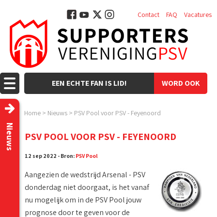
Contact
FAQ
Vacatures
EEN ECHTE FAN IS LID!
WORD OOK
LID!
Home
>
Nieuws
>
PSV Pool voor PSV - Feyenoord
Nieuws
PSV POOL VOOR PSV - FEYENOORD
12 sep 2022 - Bron:
PSV Pool
Aangezien de wedstrijd Arsenal - PSV
donderdag niet doorgaat, is het vanaf
nu mogelijk om in de PSV Pool jouw
prognose door te geven voor de