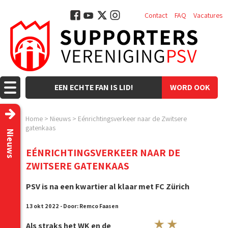
Contact
FAQ
Vacatures
EEN ECHTE FAN IS LID!
WORD OOK
LID!
Home
>
Nieuws
>
Eénrichtingsverkeer naar de Zwitsere
gatenkaas
Nieuws
EÉNRICHTINGSVERKEER NAAR DE
ZWITSERE GATENKAAS
PSV is na een kwartier al klaar met FC Zürich
13 okt 2022 - Door: Remco Faasen
Als straks het WK en de