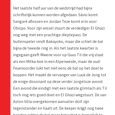
Het laatste half uur van de wedstrijd had bijna
schriftelijk kunnen worden afgedaan. Sávio komt
Sangaré aflossen en Jordan Teze komt erin voor
Obispo. Voor zijn wissel stuurt de verdediger El Ghazi
nog weg met een prachtige dieptepass. De
buitenspeler vindt Bakayoko, maar die schiet de bal
bijna de tweede ring in. Als het laatste kwartier is
ingegaan geeft Mwene voor op Guus Til die vrij staat
als een Milka-koe in een Alpenweide, maar de oud-
Feyenoorder lukt het niet eens de bal op het doel te
koppen. Het maakt de vervanger van Luuk de Jong tot
de enige dissonant op deze verder zorgeloze avond.
Een avond die eindigt met een laatste glimlach als Til
toch nog iets goed doet en El Ghazi wegstuurt. De van
Aston Villa overgekomen aanvaller dolt zijn
tegenstander en haalt uit. De keeper krijgt nog twee
handen achter de bal maar het schot is hem tóch te