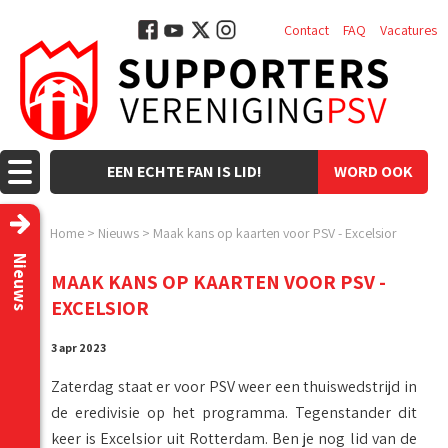
Contact
FAQ
Vacatures
EEN ECHTE FAN IS LID!
WORD OOK
LID!
Home
>
Nieuws
>
Maak kans op kaarten voor PSV - Excelsior
Nieuws
MAAK KANS OP KAARTEN VOOR PSV -
EXCELSIOR
3 apr 2023
Zaterdag staat er voor PSV weer een thuiswedstrijd in
de eredivisie op het programma. Tegenstander dit
keer is Excelsior uit Rotterdam. Ben je nog lid van de