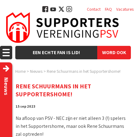
Contact
FAQ
Vacatures
EEN ECHTE FAN IS LID!
WORD OOK
LID!
Home
>
Nieuws
>
Rene Schuurmans in het Supportershome!
Nieuws
RENE SCHUURMANS IN HET
SUPPORTERSHOME!
15 sep 2023
Na afloop van PSV - NEC zijn er niet alleen 3 (!) spelers
in het Supportershome, maar ook Rene Schuurmans
zal optreden!