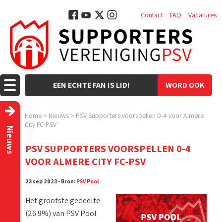
Contact
FAQ
Vacatures
EEN ECHTE FAN IS LID!
WORD OOK
LID!
Home
>
Nieuws
>
PSV Supporters voorspellen 0-4 voor Almere
City FC-PSV
Nieuws
PSV SUPPORTERS VOORSPELLEN 0-4
VOOR ALMERE CITY FC-PSV
23 sep 2023 - Bron:
PSV Pool
Het grootste gedeelte
(26.9%) van PSV Pool