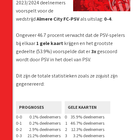
2023/2024 deelnemers
voorspelt voor de
wedstrijd
Almere City FC-PSV
als uitslag:
0-4
.
Ongeveer 46.7 procent verwacht dat de PSV-spelers
bij elkaar
1 gele kaart
krijgen en het grootste
gedeelte (53.9%) voorspelde dat er
3x
gescoord
wordt door PSV in het doel van PSV.
Dit zijn de totale statistieken zoals ze zojuist zijn
gegenereerd:
PROGNOSES
GELE KAARTEN
0-0
0.1% deelnemers
0
35.9% deelnemers
0-1
0.2% deelnemers
1
46.7% deelnemers
0-2
2.9% deelnemers
2
12.3% deelnemers
0-3
21.2% deelnemers
3
3.2% deelnemers