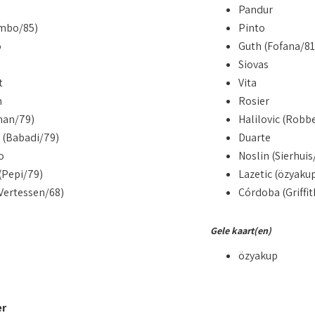
Pandur
mbo/85)
Pinto
o
Guth (Fofana/81
Siovas
t
Vita
n
Rosier
lman/79)
Halilovic (Robb
(Babadi/79)
Duarte
o
Noslin (Sierhuis
(Pepi/79)
Lazetic (özyaku
Vertessen/68)
Córdoba (Griffit
Gele kaart(en)
özyakup
er