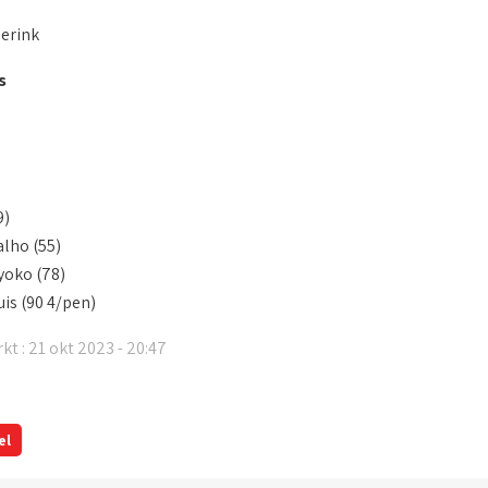
erink
s
9)
lho (55)
yoko (78)
uis (90 4/pen)
kt : 21 okt 2023 - 20:47
el