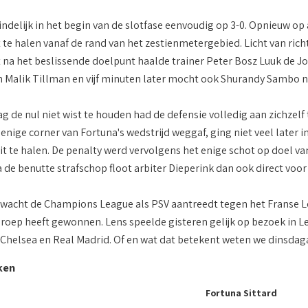
ndelijk in het begin van de slotfase eenvoudig op 3-0. Opnieuw 
 te halen vanaf de rand van het zestienmetergebied. Licht van rich
ct na het beslissende doelpunt haalde trainer Peter Bosz Luuk de J
n Malik Tillman en vijf minuten later mocht ook Shurandy Sambo 
g de nul niet wist te houden had de defensie volledig aan zichzelf
 enige corner van Fortuna's wedstrijd weggaf, ging niet veel later i
it te halen. De penalty werd vervolgens het enige schot op doel v
 de benutte strafschop floot arbiter Dieperink dan ook direct voor
acht de Champions League als PSV aantreedt tegen het Franse Len
groep heeft gewonnen. Lens speelde gisteren gelijk op bezoek in Le
k Chelsea en Real Madrid. Of en wat dat betekent weten we dinsda
ken
Fortuna Sittard