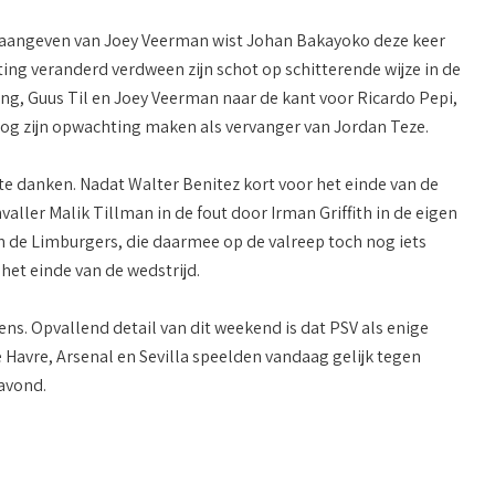
op aangeven van Joey Veerman wist Johan Bakayoko deze keer
ting veranderd verdween zijn schot op schitterende wijze in de
ong, Guus Til en Joey Veerman naar de kant voor Ricardo Pepi,
nog zijn opwachting maken als vervanger van Jordan Teze.
 te danken. Nadat Walter Benitez kort voor het einde van de
nvaller Malik Tillman in de fout door Irman Griffith in de eigen
an de Limburgers, die daarmee op de valreep toch nog iets
 het einde van de wedstrijd.
s. Opvallend detail van dit weekend is dat PSV als enige
 Havre, Arsenal en Sevilla speelden vandaag gelijk tegen
gavond.