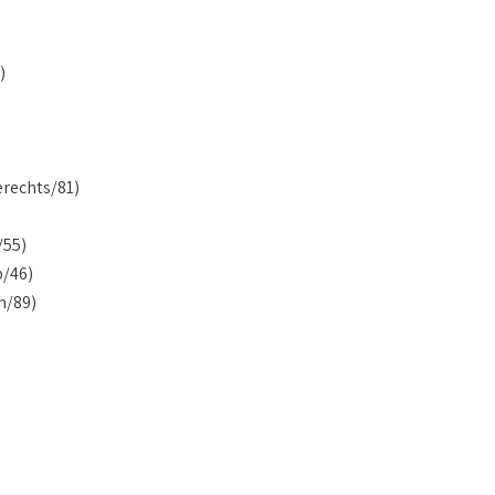
)
erechts/81)
/55)
p/46)
h/89)