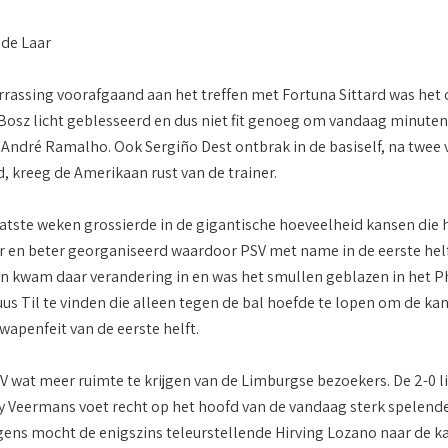
 de Laar
rrassing voorafgaand aan het treffen met Fortuna Sittard was het o
Bosz licht geblesseerd en dus niet fit genoeg om vandaag minuten
 André Ramalho. Ook Sergiño Dest ontbrak in de basiself, na twee
, kreeg de Amerikaan rust van de trainer.
atste weken grossierde in de gigantische hoeveelheid kansen die h
 en beter georganiseerd waardoor PSV met name in de eerste helf
n kwam daar verandering in en was het smullen geblazen in het Ph
uus Til te vinden die alleen tegen de bal hoefde te lopen om de ka
wapenfeit van de eerste helft.
SV wat meer ruimte te krijgen van de Limburgse bezoekers. De 2-0 
y Veermans voet recht op het hoofd van de vandaag sterk spelen
gens mocht de enigszins teleurstellende Hirving Lozano naar de k