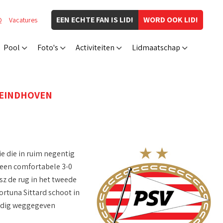
EEN ECHTE FAN IS LID!
WORD OOK LID!
Q
Vacatures
Pool
Foto's
Activiteiten
Lidmaatschap
 EINDHOVEN
e die in ruim negentig
een comfortabele 3-0
sz de rug in het tweede
rtuna Sittard schoot in
nodig weggegeven