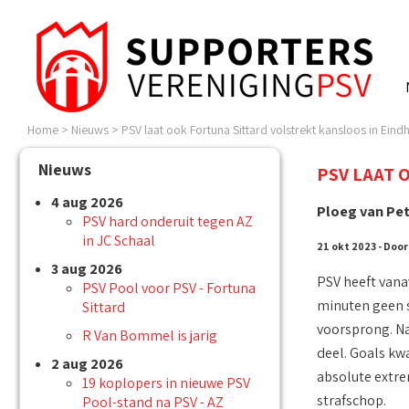
Home
>
Nieuws
>
PSV laat ook Fortuna Sittard volstrekt kansloos in Ein
Nieuws
PSV LAAT 
4 aug 2026
Ploeg van Pete
PSV hard onderuit tegen AZ
in JC Schaal
21 okt 2023 - Door
3 aug 2026
PSV heeft vana
PSV Pool voor PSV - Fortuna
minuten geen s
Sittard
voorsprong. Na
R Van Bommel is jarig
deel. Goals kw
2 aug 2026
absolute extre
19 koplopers in nieuwe PSV
strafschop.
Pool-stand na PSV - AZ