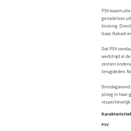
PSV kwam uitei
genadeloos uit
kruising. Dire
Isaac Babadi e
Dat PSV vandaa
wedstrijd al de
zestien onderu
terugdeden. Na
Dinsdagavond w
ploeg in haar 
respectievelij
Karakteristie
PSV