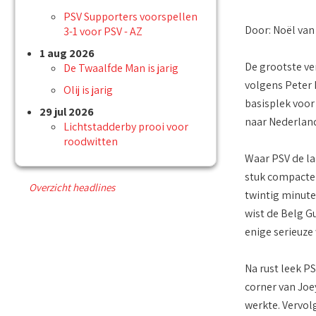
PSV Supporters voorspellen
Door: Noël van
3-1 voor PSV - AZ
1 aug 2026
De grootste ve
De Twaalfde Man is jarig
volgens Peter 
Olij is jarig
basisplek voor
29 jul 2026
naar Nederland
Lichtstadderby prooi voor
roodwitten
Waar PSV de la
stuk compacter
Overzicht headlines
twintig minute
wist de Belg G
enige serieuze 
Na rust leek P
corner van Joe
werkte. Vervol