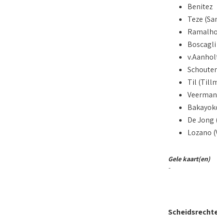
Benitez
Teze (Sa
Ramalh
Boscagli
v.Aanhol
Schoute
Til (Til
Veerman 
Bakayok
De Jong 
Lozano (
Gele kaart(en)
-
Scheidsrecht