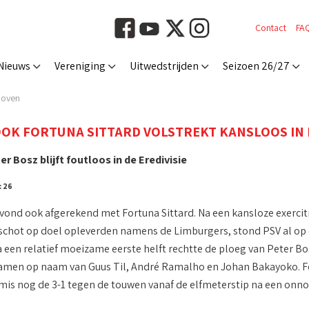
Contact
FA
Nieuws
Vereniging
Uitwedstrijden
Seizoen 26/27
dhoven
OOK FORTUNA SITTARD VOLSTREKT KANSLOOS IN
r Bosz blijft foutloos in de Eredivisie
: 26
vond ook afgerekend met Fortuna Sittard. Na een kansloze exerciti
chot op doel opleverden namens de Limburgers, stond PSV al op 
 een relatief moeizame eerste helft rechtte de ploeg van Peter Bo
amen op naam van Guus Til, André Ramalho en Johan Bakayoko. Fo
mis nog de 3-1 tegen de touwen vanaf de elfmeterstip na een on