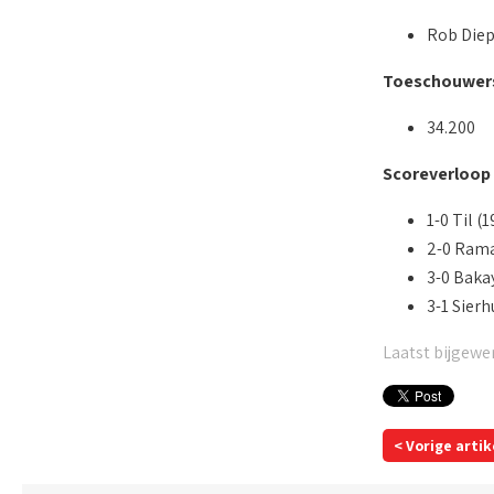
Rob Diep
Toeschouwer
34.200
Scoreverloop
1-0 Til (1
2-0 Rama
3-0 Baka
3-1 Sierh
Laatst bijgewer
< Vorige artik