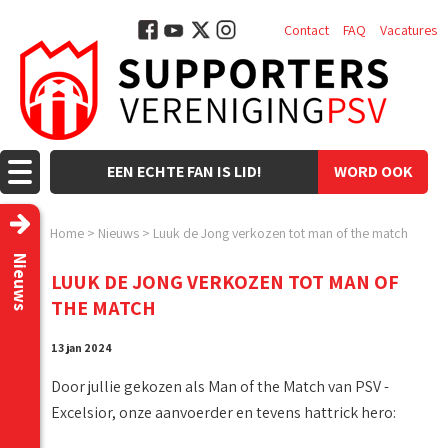
Contact
FAQ
Vacatures
EEN ECHTE FAN IS LID!
WORD OOK
LID!
Home
>
Nieuws
>
Luuk de Jong verkozen tot man of the match
Nieuws
LUUK DE JONG VERKOZEN TOT MAN OF
THE MATCH
13 jan 2024
Door jullie gekozen als Man of the Match van PSV -
Excelsior, onze aanvoerder en tevens hattrick hero: