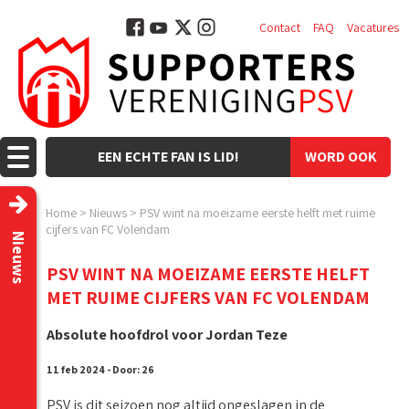
Contact
FAQ
Vacatures
EEN ECHTE FAN IS LID!
WORD OOK
LID!
Home
>
Nieuws
>
PSV wint na moeizame eerste helft met ruime
cijfers van FC Volendam
Nieuws
PSV WINT NA MOEIZAME EERSTE HELFT
MET RUIME CIJFERS VAN FC VOLENDAM
Absolute hoofdrol voor Jordan Teze
11 feb 2024 - Door: 26
PSV is dit seizoen nog altijd ongeslagen in de