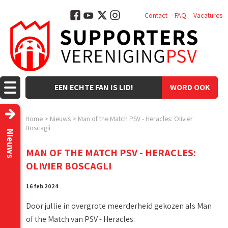
Contact
FAQ
Vacatures
EEN ECHTE FAN IS LID!
WORD OOK
LID!
Home
>
Nieuws
>
Man of the Match PSV - Heracles: Olivier
Boscagli
Nieuws
MAN OF THE MATCH PSV - HERACLES:
OLIVIER BOSCAGLI
16 feb 2024
Door jullie in overgrote meerderheid gekozen als Man
of the Match van PSV - Heracles: