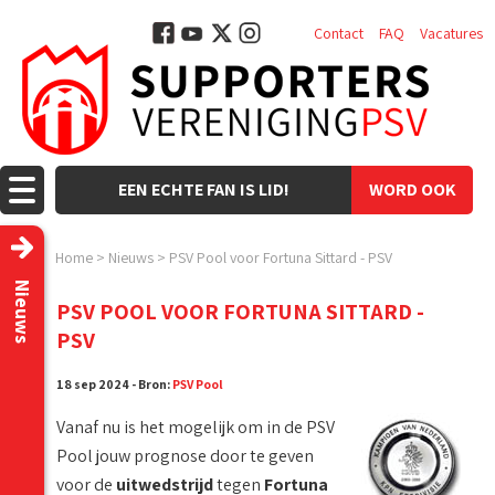
Contact
FAQ
Vacatures
EEN ECHTE FAN IS LID!
WORD OOK
LID!
Home
>
Nieuws
>
PSV Pool voor Fortuna Sittard - PSV
Nieuws
PSV POOL VOOR FORTUNA SITTARD -
PSV
18 sep 2024 - Bron:
PSV Pool
Vanaf nu is het mogelijk om in de PSV
Pool jouw prognose door te geven
voor de
uitwedstrijd
tegen
Fortuna