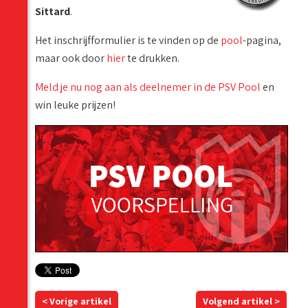
Sittard
.
Het inschrijfformulier is te vinden op de
pool
-pagina,
maar ook door
hier
te drukken.
Meld je nu nog aan als deelnemer in de PSV Pool
en
win leuke prijzen!
< Vorige artikel
Volgend artikel >