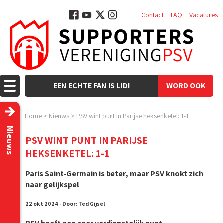
Contact
FAQ
Vacatures
EEN ECHTE FAN IS LID!
WORD OOK
LID!
Home
>
Nieuws
>
PSV wint punt in Parijse heksenketel: 1-1
Nieuws
PSV WINT PUNT IN PARIJSE
HEKSENKETEL: 1-1
Paris Saint-Germain is beter, maar PSV knokt zich
naar gelijkspel
22 okt 2024 - Door: Ted Gijsel
PSV heeft een zeer verdienstelijk punt