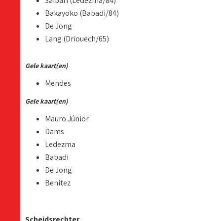
Saibari (Ledezma/84)
Bakayoko (Babadi/84)
De Jong
Lang (Driouech/65)
Gele kaart(en)
Mendes
Gele kaart(en)
Mauro Júnior
Dams
Ledezma
Babadi
De Jong
Benitez
Scheidsrechter