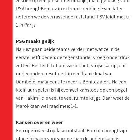
zestien op een presenteerblaadje, maar gelukkig voor
PSV brengt Benitez in extremis redding. Even later
noteren we de verrassende ruststand: PSV leidt met 0-
1 in Parijs.
PSG maakt gelijk
Na rust gaan beide teams verder met wat ze in de
eerste helft deden: de tegenstander vroeg onder druk
zetten. Het leidt tot pressie uit het Parijse kamp, dat
onder andere resulteert in een fraaie knal van
Dembélé, maar eens te meer is Benitez alert. Na een
klein uur spelen is hij evenwel kansloos op een pegel
van Hakimi, die veel te veel ruimte krijgt. Daar weet de
Marokkaan wel raad mee: 1-1.
Kansen over en weer
Een open wedstrijdfase ontstaat. Barcola brengt zijn
ploeg bijna op voorsprong, aan de andere kant is