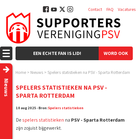
Contact
FAQ
Vacatures
EEN ECHTE FAN IS LID!
WORD OOK
LID!
Home
>
Nieuws
>
Spelers statistieken na PSV - Sparta Rotterdam
Nieuws
SPELERS STATISTIEKEN NA PSV -
SPARTA ROTTERDAM
10 aug 2025 - Bron:
Spelers statistieken
De
spelers statistieken
na
PSV - Sparta Rotterdam
zijn zojuist bijgewerkt.