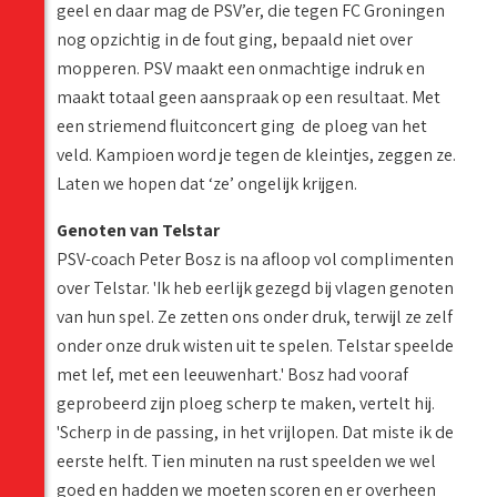
geel en daar mag de PSV’er, die tegen FC Groningen
nog opzichtig in de fout ging, bepaald niet over
mopperen. PSV maakt een onmachtige indruk en
maakt totaal geen aanspraak op een resultaat. Met
een striemend fluitconcert ging de ploeg van het
veld. Kampioen word je tegen de kleintjes, zeggen ze.
Laten we hopen dat ‘ze’ ongelijk krijgen.
Genoten van Telstar
PSV-coach Peter Bosz is na afloop vol complimenten
over Telstar. 'Ik heb eerlijk gezegd bij vlagen genoten
van hun spel. Ze zetten ons onder druk, terwijl ze zelf
onder onze druk wisten uit te spelen. Telstar speelde
met lef, met een leeuwenhart.' Bosz had vooraf
geprobeerd zijn ploeg scherp te maken, vertelt hij.
'Scherp in de passing, in het vrijlopen. Dat miste ik de
eerste helft. Tien minuten na rust speelden we wel
goed en hadden we moeten scoren en er overheen