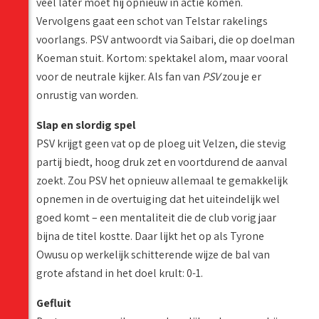
veel later moet hij opnieuw in actie komen.
Vervolgens gaat een schot van Telstar rakelings
voorlangs. PSV antwoordt via Saibari, die op doelman
Koeman stuit. Kortom: spektakel alom, maar vooral
voor de neutrale kijker. Als fan van
PSV
zou je er
onrustig van worden.
Slap en slordig spel
PSV krijgt geen vat op de ploeg uit Velzen, die stevig
partij biedt, hoog druk zet en voortdurend de aanval
zoekt. Zou PSV het opnieuw allemaal te gemakkelijk
opnemen in de overtuiging dat het uiteindelijk wel
goed komt – een mentaliteit die de club vorig jaar
bijna de titel kostte. Daar lijkt het op als Tyrone
Owusu op werkelijk schitterende wijze de bal van
grote afstand in het doel krult: 0-1.
Gefluit