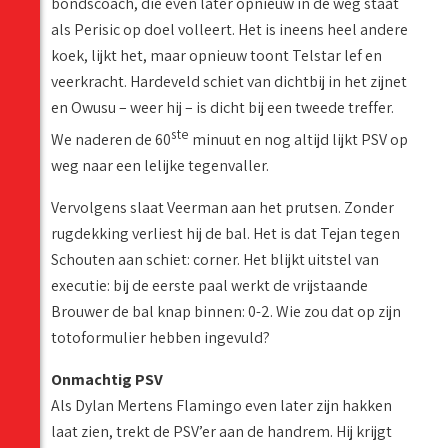
bondscoach, die even later opnieuw in de weg staat
als Perisic op doel volleert. Het is ineens heel andere
koek, lijkt het, maar opnieuw toont Telstar lef en
veerkracht. Hardeveld schiet van dichtbij in het zijnet
en Owusu – weer hij – is dicht bij een tweede treffer.
ste
We naderen de 60
minuut en nog altijd lijkt PSV op
weg naar een lelijke tegenvaller.
Vervolgens slaat Veerman aan het prutsen. Zonder
rugdekking verliest hij de bal. Het is dat Tejan tegen
Schouten aan schiet: corner. Het blijkt uitstel van
executie: bij de eerste paal werkt de vrijstaande
Brouwer de bal knap binnen: 0-2. Wie zou dat op zijn
totoformulier hebben ingevuld?
Onmachtig PSV
Als Dylan Mertens Flamingo even later zijn hakken
laat zien, trekt de PSV’er aan de handrem. Hij krijgt