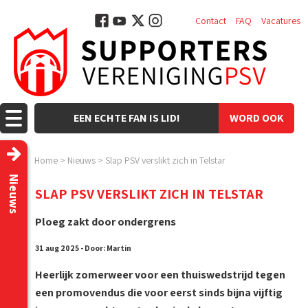
Contact
FAQ
Vacatures
EEN ECHTE FAN IS LID!
WORD OOK
LID!
Home
>
Nieuws
>
Slap PSV verslikt zich in Telstar
Nieuws
SLAP PSV VERSLIKT ZICH IN TELSTAR
Ploeg zakt door ondergrens
31 aug 2025 - Door: Martin
Heerlijk zomerweer voor een thuiswedstrijd tegen
een promovendus die voor eerst sinds bijna vijftig