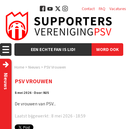
Contact
FAQ
Vacatures
EEN ECHTE FAN IS LID!
WORD OOK
LID!
Home
>
Nieuws
>
PSV Vrouwen
Nieuws
PSV VROUWEN
8 mei 2026 - Door: WJS
De vrouwen van PSV...
Laatst bijgewerkt : 8 mei 2026 - 18:59