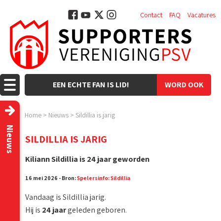
Contact
FAQ
Vacatures
EEN ECHTE FAN IS LID!
WORD OOK
LID!
Home
>
Nieuws
>
Sildillia is jarig
Nieuws
SILDILLIA IS JARIG
Kiliann Sildillia is 24 jaar geworden
16 mei 2026 - Bron:
Spelersinfo: Sildillia
Vandaag is Sildillia jarig.
Hij is
24 jaar
geleden geboren.