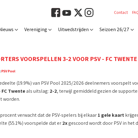
Contact
FA
Nieuws
Vereniging
Uitwedstrijden
Seizoen 26/27
RTERS VOORSPELLEN 3-2 VOOR PSV - FC TWENTE
:
PSV Pool
edeelte (19.9%) van PSV Pool 2025/2026 deelnemers voorspelt vo
- FC Twente
als uitslag:
2-2
, terwijl gemiddeld gezien de support
at worden.
procent verwacht dat de PSV-spelers bij elkaar
1 gele kaart
krijge
lte (55.1%) voorspelde dat er
2x
gescoord wordt door PSV in het d