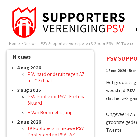
Home
>
Nieuws
>
PSV Supporters voorspellen 3-2 voor PSV - FC Twente
Nieuws
PSV SUPPO
4 aug 2026
17 mei 2026 - Bron
PSV hard onderuit tegen AZ
in JC Schaal
Het grootste g
3 aug 2026
wedstrijd
PSV 
PSV Pool voor PSV - Fortuna
dat het 3-2 ga
Sittard
R Van Bommel is jarig
Ongeveer 42.7 
2 aug 2026
grootste gedee
19 koplopers in nieuwe PSV
Twente.
Pool-stand na PSV - AZ