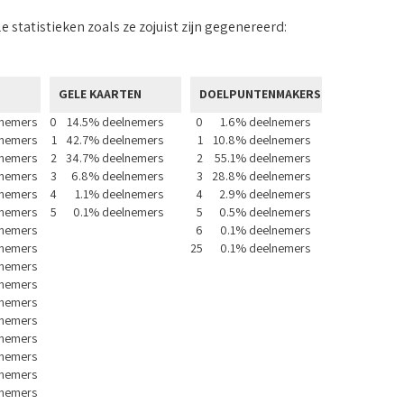
ale statistieken zoals ze zojuist zijn gegenereerd:
GELE KAARTEN
DOELPUNTENMAKERS
lnemers
0
14.5% deelnemers
0
1.6% deelnemers
lnemers
1
42.7% deelnemers
1
10.8% deelnemers
lnemers
2
34.7% deelnemers
2
55.1% deelnemers
nemers
3
6.8% deelnemers
3
28.8% deelnemers
lnemers
4
1.1% deelnemers
4
2.9% deelnemers
lnemers
5
0.1% deelnemers
5
0.5% deelnemers
nemers
6
0.1% deelnemers
nemers
25
0.1% deelnemers
lnemers
lnemers
nemers
lnemers
lnemers
nemers
lnemers
nemers