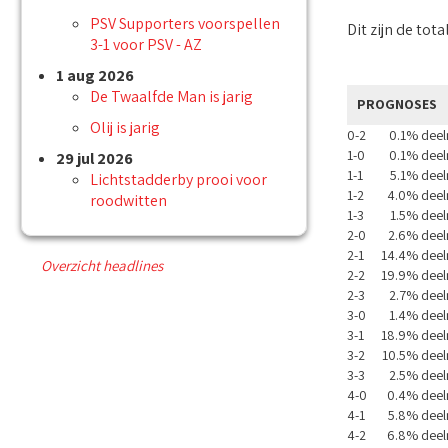
PSV Supporters voorspellen
Dit zijn de tot
3-1 voor PSV - AZ
1 aug 2026
De Twaalfde Man is jarig
PROGNOSES
Olij is jarig
0-2
0.1% dee
1-0
0.1% dee
29 jul 2026
1-1
5.1% dee
Lichtstadderby prooi voor
1-2
4.0% deel
roodwitten
1-3
1.5% dee
2-0
2.6% dee
2-1
14.4% deel
Overzicht headlines
2-2
19.9% deel
2-3
2.7% dee
3-0
1.4% dee
3-1
18.9% deel
3-2
10.5% dee
3-3
2.5% dee
4-0
0.4% deel
4-1
5.8% dee
4-2
6.8% deel