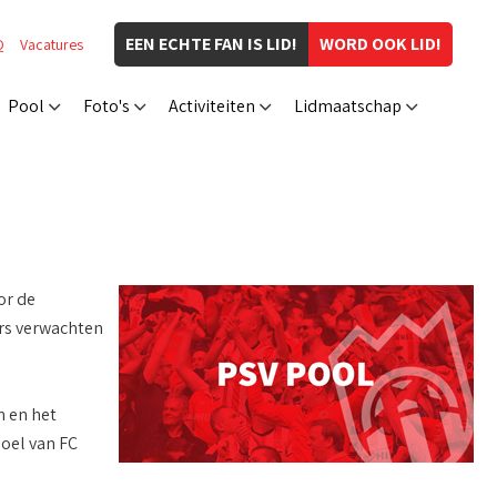
EEN ECHTE FAN IS LID!
WORD OOK LID!
Q
Vacatures
Pool
Foto's
Activiteiten
Lidmaatschap
or de
ers verwachten
n en het
oel van FC