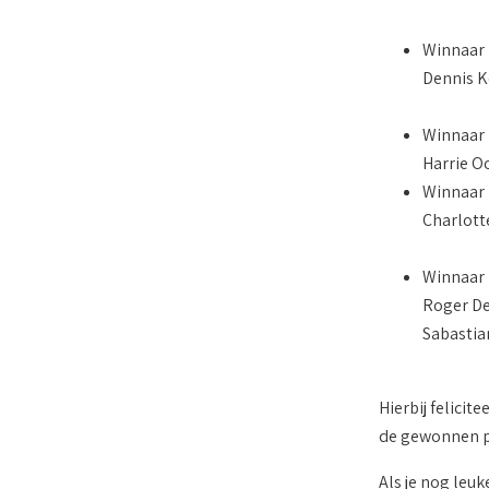
Winnaar 
Dennis 
Winnaar 
Harrie O
Winnaar 
Charlott
Winnaar 
Roger De
Sabastia
Hierbij felici
de gewonnen pr
Als je nog leu