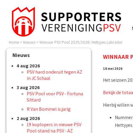
Home
>
Nieuws
>
Winnaar PSV Pool 2025/2026: Hettyyes Labrador
Nieuws
WINNAAR P
4 aug 2026
18 mei 2026
PSV hard onderuit tegen AZ
in JC Schaal
Het seizoen 20
3 aug 2026
Bekijk de totaa
PSV Pool voor PSV - Fortuna
Sittard
Hierbij willen
R Van Bommel is jarig
Nummer 1
2 aug 2026
19 koplopers in nieuwe PSV
Hettyyes
Pool-stand na PSV - AZ