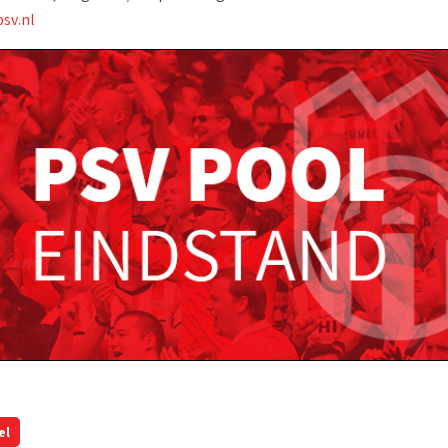
sv.nl
el