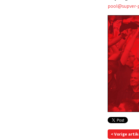
pool@supver-p
< Vorige artik