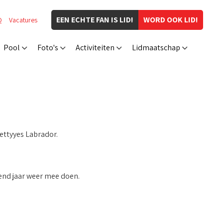
EEN ECHTE FAN IS LID!
WORD OOK LID!
Q
Vacatures
Pool
Foto's
Activiteiten
Lidmaatschap
ettyyes Labrador.
gend jaar weer mee doen.