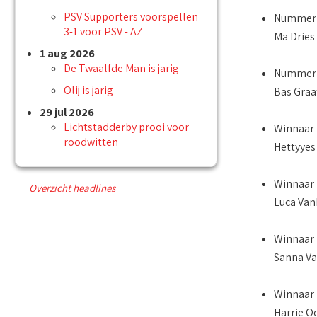
PSV Supporters voorspellen
Nummer 2
3-1 voor PSV - AZ
Ma Dries
1 aug 2026
De Twaalfde Man is jarig
Nummer 3
Olij is jarig
Bas Graa
29 jul 2026
Lichtstadderby prooi voor
Winnaar 
roodwitten
Hettyyes
Winnaar 
Overzicht headlines
Luca Van
Winnaar 
Sanna Va
Winnaar 
Harrie O