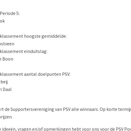
Periode 5:
Kok
klassement hoogste gemiddelde:
ostveen
klassement einduitslag:
e Boon
klassement aantal doelpunten PSV:
beij
n Daal
teert de Supportersvereniging van PSV alle winnaars. Op korte ter
ijzen.
ke ideeën, vragen en/of opmerkingen hebt voor ons voor de PSV Po