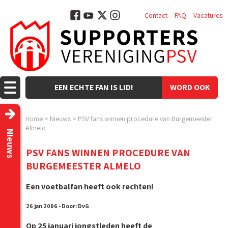
Contact
FAQ
Vacatures
EEN ECHTE FAN IS LID!
WORD OOK
LID!
Home
>
Nieuws
>
PSV fans winnen procedure van Burgemeester
Almelo
Nieuws
PSV FANS WINNEN PROCEDURE VAN
BURGEMEESTER ALMELO
Een voetbalfan heeft ook rechten!
26 jan 2006 - Door: DvG
Op 25 januari jongstleden heeft de