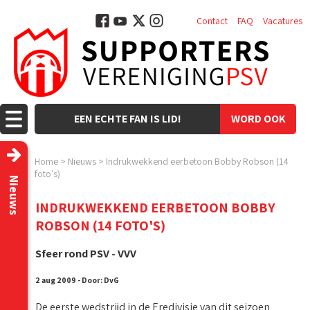
Contact
FAQ
Vacatures
EEN ECHTE FAN IS LID!
WORD OOK
LID!
Home
>
Nieuws
>
Indrukwekkend eerbetoon Bobby Robson (14
foto's)
Nieuws
INDRUKWEKKEND EERBETOON BOBBY
ROBSON (14 FOTO'S)
Sfeer rond PSV - VVV
2 aug 2009 - Door: DvG
De eerste wedstrijd in de Eredivisie van dit seizoen