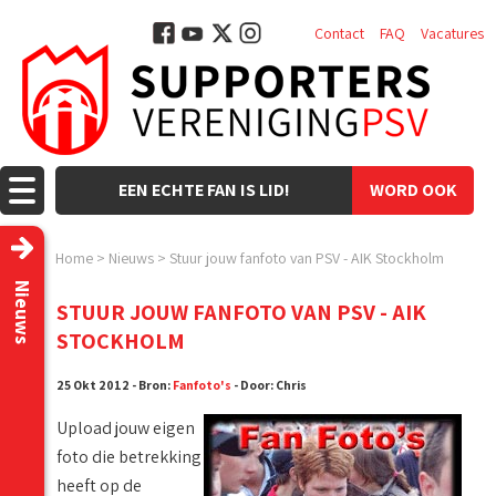
Contact
FAQ
Vacatures
EEN ECHTE FAN IS LID!
WORD OOK
LID!
Home
>
Nieuws
>
Stuur jouw fanfoto van PSV - AIK Stockholm
Nieuws
STUUR JOUW FANFOTO VAN PSV - AIK
STOCKHOLM
25 Okt 2012 - Bron:
Fanfoto's
- Door: Chris
Upload jouw eigen
foto die betrekking
heeft op de