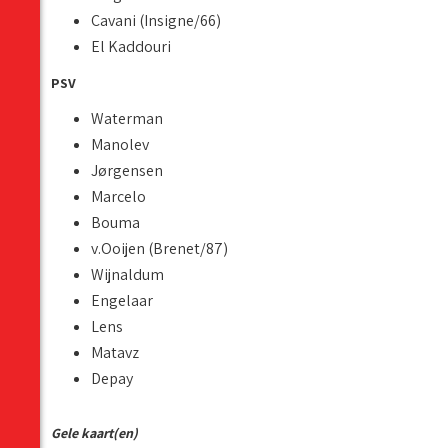
Cavani (Insigne/66)
El Kaddouri
PSV
Waterman
Manolev
Jørgensen
Marcelo
Bouma
v.Ooijen (Brenet/87)
Wijnaldum
Engelaar
Lens
Matavz
Depay
Gele kaart(en)