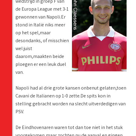
wedstrijd in groep F van
de Europa League met 3-1
gewonnen van Napoli.Er
stond in Italië niks meer
op het spel,maar
desondanks, of misschien
wel juist
daarom,maakten beide
ploegen er een leuk duel
van.
Napoli had al drie grote kansen onbenut gelaten,toen
Cavani de Italianen op 1-0 zette.De spits kon in
stelling gebracht worden na slecht uitverdedigen van
PSV.
De Eindhovenaren waren tot dan toe niet in het stuk
voorgekomen,maar zochten nu de aanval en gingen