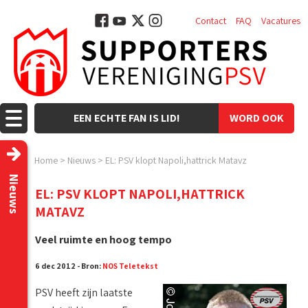
Contact
FAQ
Vacatures
EEN ECHTE FAN IS LID!
WORD OOK
LID!
Home
>
Nieuws
>
EL: PSV klopt Napoli,hattrick Matavz
Nieuws
EL: PSV KLOPT NAPOLI,HATTRICK
MATAVZ
Veel ruimte en hoog tempo
6 dec 2012 - Bron:
NOS Teletekst
PSV heeft zijn laatste