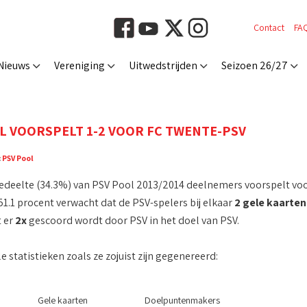
Contact
FA
Nieuws
Vereniging
Uitwedstrijden
Seizoen 26/27
 VOORSPELT 1-2 VOOR FC TWENTE-PSV
:
PSV Pool
edeelte (34.3%) van PSV Pool 2013/2014 deelnemers voorspelt voo
51.1 procent verwacht dat de PSV-spelers bij elkaar
2 gele kaarten
 er
2x
gescoord wordt door PSV in het doel van PSV.
ale statistieken zoals ze zojuist zijn gegenereerd:
Gele kaarten
Doelpuntenmakers