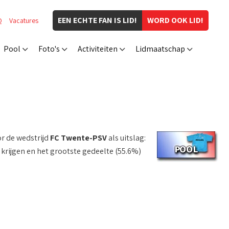
EEN ECHTE FAN IS LID!
WORD OOK LID!
Q
Vacatures
Pool
Foto's
Activiteiten
Lidmaatschap
r de wedstrijd
FC Twente-PSV
als uitslag:
krijgen en het grootste gedeelte (55.6%)