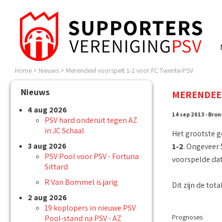
Home
>
Nieuws
>
Merendeel voorspelt 1-2 voor FC Twente-PSV
Nieuws
MERENDEEL
4 aug 2026
14 sep 2013 - Bron
PSV hard onderuit tegen AZ
in JC Schaal
Het grootste g
3 aug 2026
1-2
. Ongeveer 
PSV Pool voor PSV - Fortuna
voorspelde dat
Sittard
R Van Bommel is jarig
Dit zijn de tot
2 aug 2026
19 koplopers in nieuwe PSV
Prognoses
Pool-stand na PSV - AZ