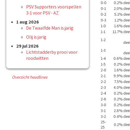
0-0
0.2% dee
PSV Supporters voorspellen
0-1
2.0% dee
3-1 voor PSV - AZ
0-2
5.1% dee
0-3
1.2% dee
1 aug 2026
1-0
1.6% dee
De Twaalfde Man is jarig
1-1
11.7% dee
Olij is jarig
1-2
dee
29 jul 2026
1-3
Lichtstadderby prooi voor
dee
roodwitten
1-4
0.6% dee
1-5
0.2% dee
2-0
1.6% dee
2-1
9.9% dee
Overzicht headlines
2-2
7.5% dee
2-3
4.0% dee
2-4
0.2% dee
2-6
0.2% dee
3-0
0.2% dee
3-1
2.8% dee
3-2
0.4% dee
25-
0.2% dee
25