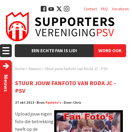
Contact
FAQ
Vacatures
EEN ECHTE FAN IS LID!
WORD OOK
LID!
Home
>
Nieuws
>
Stuur jouw fanfoto van Roda JC - PSV
Nieuws
STUUR JOUW FANFOTO VAN RODA JC -
PSV
27 okt 2013 - Bron:
Fanfoto's
- Door: Chris
Upload jouw eigen
foto die betrekking
heeft op de