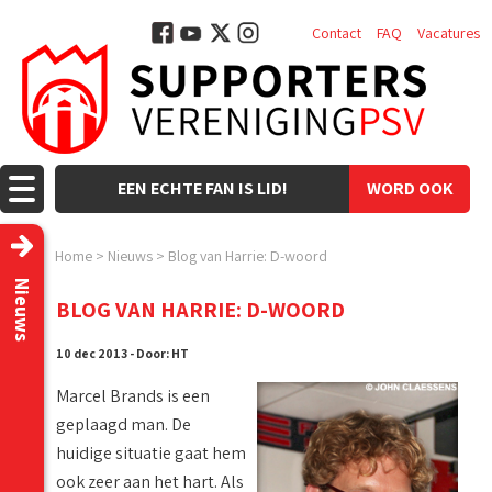
Contact
FAQ
Vacatures
EEN ECHTE FAN IS LID!
WORD OOK
LID!
Home
>
Nieuws
>
Blog van Harrie: D-woord
Nieuws
BLOG VAN HARRIE: D-WOORD
10 dec 2013 - Door: HT
Marcel Brands is een
geplaagd man. De
huidige situatie gaat hem
ook zeer aan het hart. Als