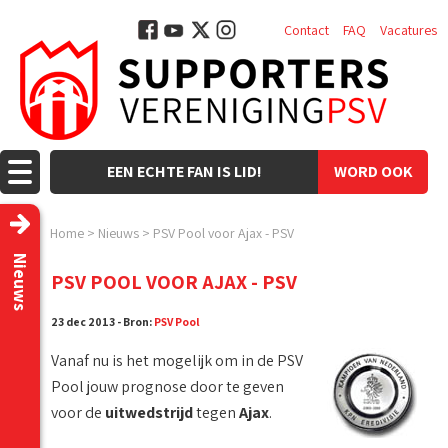
Contact
FAQ
Vacatures
EEN ECHTE FAN IS LID!
WORD OOK
LID!
Home
>
Nieuws
>
PSV Pool voor Ajax - PSV
Nieuws
PSV POOL VOOR AJAX - PSV
23 dec 2013 - Bron:
PSV Pool
Vanaf nu is het mogelijk om in de PSV
Pool jouw prognose door te geven
voor de
uitwedstrijd
tegen
Ajax
.