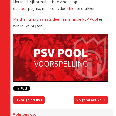
Het inschrijfformulier is te vinden op
de
pool
-pagina, maar ook door
hier
te drukken.
Meld je nu nog aan als deelnemer in de PSV Pool
en
win leuke prijzen!
< Vorige artikel
Volgend artikel >
Volg ons op: