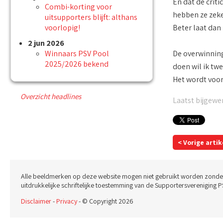
En dat de crit
Combi-korting voor
hebben ze zeke
uitsupporters blijft: althans
voorlopig!
Beter laat dan
2 jun 2026
Winnaars PSV Pool
De overwinning
2025/2026 bekend
doen wil ik twe
Het wordt voor 
Overzicht headlines
Laatst bijgewerk
< Vorige artik
Alle beeldmerken op deze website mogen niet gebruikt worden zonde
uitdrukkelijke schriftelijke toestemming van de Supportersvereniging P
Disclaimer
-
Privacy
- © Copyright 2026