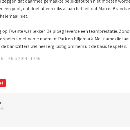
ici zeggen dat daarmee gemaakte beleidsfouten niet moeten word
r een punt, dat doet alleen niks af aan het feit dat Marcel Brands 
 helemaal niet.
 op Twente was lekker. De ploeg leverde een teamprestatie. Zonde
e spelers met name noemen: Park en Hiljemark. Met name die laatste
de bankzitters wel heel erg lastig om hem uit de basis te spelen.
t : 9 feb 2014 - 19:46
el
r
SV.