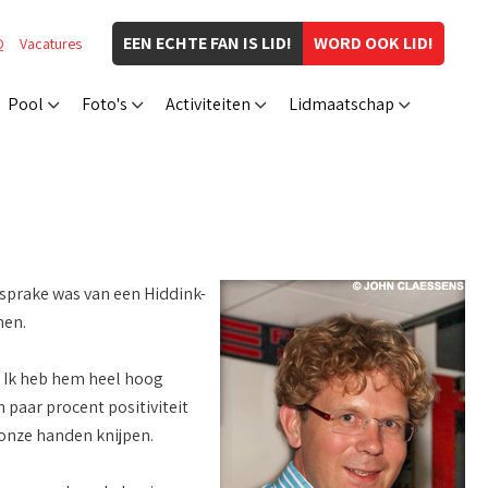
EEN ECHTE FAN IS LID!
WORD OOK LID!
Q
Vacatures
Pool
Foto's
Activiteiten
Lidmaatschap
 sprake was van een Hiddink-
hen.
. Ik heb hem heel hoog
n paar procent positiviteit
onze handen knijpen.