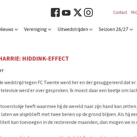
Contact
FA
Nieuws
Vereniging
Uitwedstrijden
Seizoen 26/27
HARRIE: HIDDINK-EFFECT
 HT
de wedstrijd tegen FC Twente werd her en der gesuggereerd dat er
p televisie werd er over gesproken. Ik moest daar een beetje om lac
 toverstokje heeft waarmee hij de wereld naar zijn hand kan zetten
laten we alsjeblieft met twee benen op de grond blijven. Als hij ee
liteit kan toevoegen in de resterende maanden, dan mogen we in 