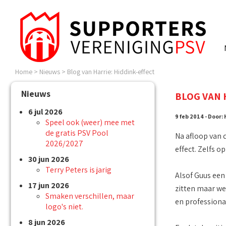
Home
>
Nieuws
>
Blog van Harrie: Hiddink-effect
Nieuws
BLOG VAN 
6 jul 2026
9 feb 2014 - Door:
Speel ook (weer) mee met
de gratis PSV Pool
Na afloop van 
2026/2027
effect. Zelfs o
30 jun 2026
Terry Peters is jarig
Alsof Guus een
17 jun 2026
zitten maar we 
Smaken verschillen, maar
en professiona
logo's niet.
8 jun 2026