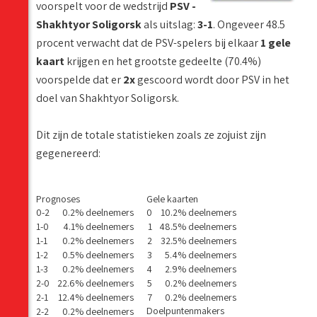
voorspelt voor de wedstrijd
PSV -
Shakhtyor Soligorsk
als uitslag:
3-1
. Ongeveer 48.5
procent verwacht dat de PSV-spelers bij elkaar
1 gele
kaart
krijgen en het grootste gedeelte (70.4%)
voorspelde dat er
2x
gescoord wordt door PSV in het
doel van Shakhtyor Soligorsk.
Dit zijn de totale statistieken zoals ze zojuist zijn
gegenereerd:
Prognoses
Gele kaarten
0-2
0.2% deelnemers
0
10.2% deelnemers
1-0
4.1% deelnemers
1
48.5% deelnemers
1-1
0.2% deelnemers
2
32.5% deelnemers
1-2
0.5% deelnemers
3
5.4% deelnemers
1-3
0.2% deelnemers
4
2.9% deelnemers
2-0
22.6% deelnemers
5
0.2% deelnemers
2-1
12.4% deelnemers
7
0.2% deelnemers
Doelpuntenmakers
2-2
0.2% deelnemers