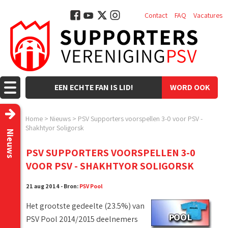
Contact
FAQ
Vacatures
EEN ECHTE FAN IS LID!
WORD OOK
LID!
Home
>
Nieuws
>
PSV Supporters voorspellen 3-0 voor PSV -
Shakhtyor Soligorsk
Nieuws
PSV SUPPORTERS VOORSPELLEN 3-0
VOOR PSV - SHAKHTYOR SOLIGORSK
21 aug 2014 - Bron:
PSV Pool
Het grootste gedeelte (23.5%) van
PSV Pool 2014/2015 deelnemers