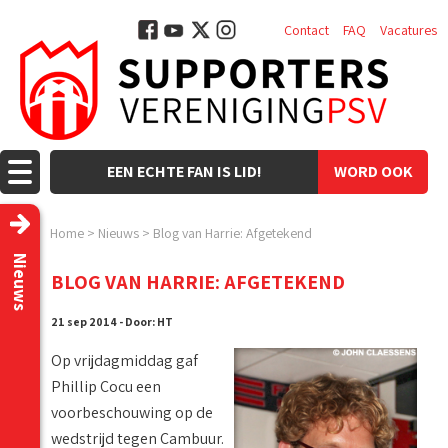
Contact
FAQ
Vacatures
EEN ECHTE FAN IS LID!
WORD OOK
LID!
Home
>
Nieuws
>
Blog van Harrie: Afgetekend
Nieuws
BLOG VAN HARRIE: AFGETEKEND
21 sep 2014 - Door: HT
Op vrijdagmiddag gaf
Phillip Cocu een
voorbeschouwing op de
wedstrijd tegen Cambuur.